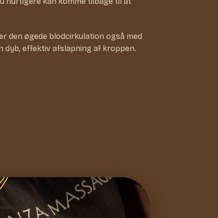
u hurtigere kan komme tilbage til at
per den øgede blodcirkulation også med
 dyb, effektiv afslapning af kroppen.