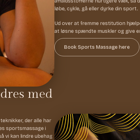
affaldsstofferne hurtigere væk, så d
løbe, cykle, gå eller dyrke din sport.
Ud over at fremme restitution hjæl
at løsne spændte muskler og give en
Book Sports Massage here
ndres med
knikker, der alle har
res sportsmassage i
så vi kan lindre ubehag