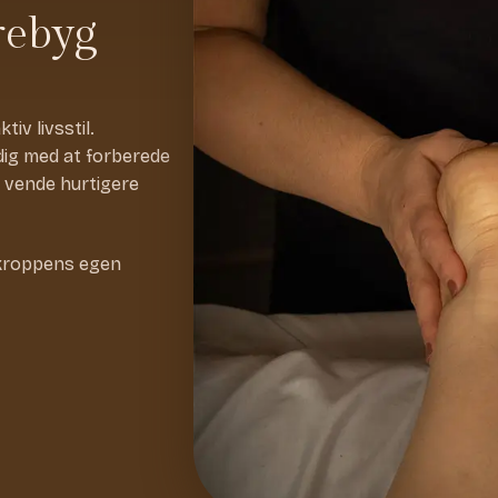
rebyg
iv livsstil.
dig med at forberede
r vende hurtigere
r kroppens egen