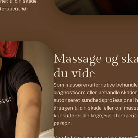
et til din skade,
oterapeut før
Massage og ska
du vide
Som massører/alternative behandlere h
diagnosticere eller behandle skader
autoriseret sundhedsprofessionel har
årsagen til din skade, eller om massa
konsulterer din læge, fysioterapeut
person.
Vi anbefaler desuden, at du venter 7