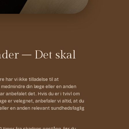
der – Det skal
ar vi ikke tilladelse til at
, medmindre din læge eller en anden
 anbefalet det. Hvis du er i tvivl om
ge er velegnet, anbefaler vi altid, at du
 eller en anden relevant sundhedsfaglig
2 timer fra skadens opståen, før du