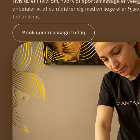
Hvis du er i tvivl om, hvorvidt sportsmassage er velegn
anbefaler vi, at du rådfører dig med en læge eller fysi
behandling.
Book your massage today